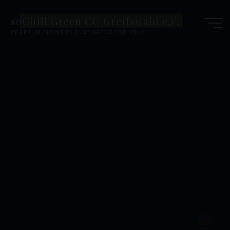
Zum
soChill Green CC Greifswald e.V.
Inhalt
PREMIUM FLOWERS CULTIVATED FOR YOU!
springen