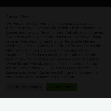
Cookie-Hinweise
Wir verwenden Cookies, um Inhalte und Anzeigen zu
personalisieren, Funktionen für soziale Medien anbieten zu
können und die Zugriffe auf unsere Website zu analysieren.
Außerdem geben wir Informationen zu Ihrer Verwendung
unserer Website an unsere Partner für soziale Medien,
Werbung und Analysen weiter. Unsere Partner führen diese
Informationen möglicherweise mit weiteren Daten
zusammen, die Sie ihnen bereitgestellt haben oder die sie
im Rahmen Ihrer Nutzung der Dienste gesammelt haben.
Wenn Sie auf "Alle akzeptieren" klicken, erklären Sie sich
mit der Verwendung ALLER Cookies einverstanden. Sie
können jedoch die "Cookie-Einstellungen" besuchen, um
eine kontrollierte Zustimmung zu erteilen.
Cookie Einstellungen
Alle akzeptieren
Kommentar hinterlassen