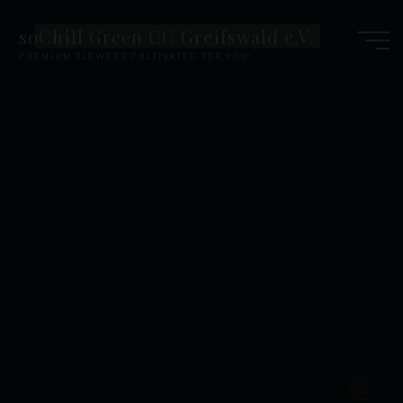
Zum
soChill Green CC Greifswald e.V.
Inhalt
PREMIUM FLOWERS CULTIVATED FOR YOU!
springen