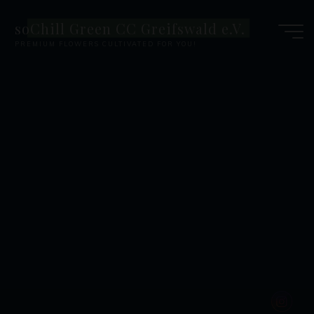
Zum
soChill Green CC Greifswald e.V.
Inhalt
PREMIUM FLOWERS CULTIVATED FOR YOU!
springen