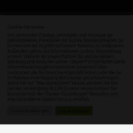
Cookie-Hinweise
Wir verwenden Cookies, um Inhalte und Anzeigen zu
personalisieren, Funktionen für soziale Medien anbieten zu
können und die Zugriffe auf unsere Website zu analysieren.
Außerdem geben wir Informationen zu Ihrer Verwendung
unserer Website an unsere Partner für soziale Medien,
Werbung und Analysen weiter. Unsere Partner führen diese
Informationen möglicherweise mit weiteren Daten
zusammen, die Sie ihnen bereitgestellt haben oder die sie
im Rahmen Ihrer Nutzung der Dienste gesammelt haben.
Wenn Sie auf "Alle akzeptieren" klicken, erklären Sie sich
mit der Verwendung ALLER Cookies einverstanden. Sie
können jedoch die "Cookie-Einstellungen" besuchen, um
eine kontrollierte Zustimmung zu erteilen.
Cookie Einstellungen
Alle akzeptieren