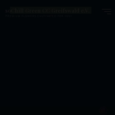
Zum
soChill Green CC Greifswald e.V.
Inhalt
PREMIUM FLOWERS CULTIVATED FOR YOU!
springen