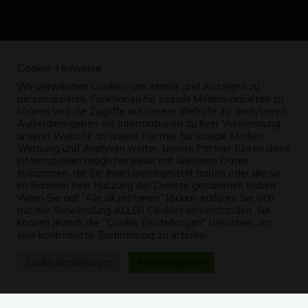
Cookie-Hinweise
Wir verwenden Cookies, um Inhalte und Anzeigen zu
personalisieren, Funktionen für soziale Medien anbieten zu
können und die Zugriffe auf unsere Website zu analysieren.
Außerdem geben wir Informationen zu Ihrer Verwendung
unserer Website an unsere Partner für soziale Medien,
Werbung und Analysen weiter. Unsere Partner führen diese
Informationen möglicherweise mit weiteren Daten
zusammen, die Sie ihnen bereitgestellt haben oder die sie
im Rahmen Ihrer Nutzung der Dienste gesammelt haben.
Wenn Sie auf "Alle akzeptieren" klicken, erklären Sie sich
mit der Verwendung ALLER Cookies einverstanden. Sie
können jedoch die "Cookie-Einstellungen" besuchen, um
eine kontrollierte Zustimmung zu erteilen.
Cookie Einstellungen
Alle akzeptieren