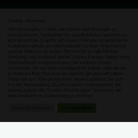
Cookie-Hinweise
Wir verwenden Cookies, um Inhalte und Anzeigen zu
personalisieren, Funktionen für soziale Medien anbieten zu
können und die Zugriffe auf unsere Website zu analysieren.
Außerdem geben wir Informationen zu Ihrer Verwendung
unserer Website an unsere Partner für soziale Medien,
Werbung und Analysen weiter. Unsere Partner führen diese
Informationen möglicherweise mit weiteren Daten
zusammen, die Sie ihnen bereitgestellt haben oder die sie
im Rahmen Ihrer Nutzung der Dienste gesammelt haben.
Wenn Sie auf "Alle akzeptieren" klicken, erklären Sie sich
mit der Verwendung ALLER Cookies einverstanden. Sie
können jedoch die "Cookie-Einstellungen" besuchen, um
eine kontrollierte Zustimmung zu erteilen.
Cookie Einstellungen
Alle akzeptieren
Kommentar hinterlassen