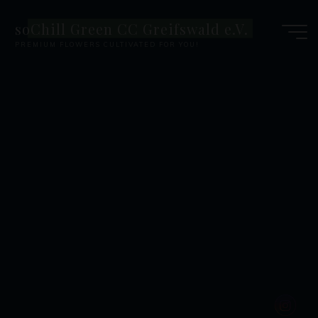
Zum
soChill Green CC Greifswald e.V.
Inhalt
PREMIUM FLOWERS CULTIVATED FOR YOU!
springen