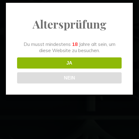
Altersprüfung
Du musst mindestens
18
Jahre alt sein, um
diese Website zu besuchen.
JA
s
o
C
h
i
l
l
G
r
e
e
n
NEIN
C
a
n
n
a
b
i
s
C
l
u
b