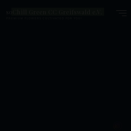
Zum
soChill Green CC Greifswald e.V.
Inhalt
PREMIUM FLOWERS CULTIVATED FOR YOU!
springen