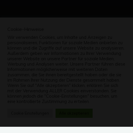
Cookie-Hinweise
Wir verwenden Cookies, um Inhalte und Anzeigen zu
personalisieren, Funktionen für soziale Medien anbieten zu
können und die Zugriffe auf unsere Website zu analysieren.
Außerdem geben wir Informationen zu Ihrer Verwendung
unserer Website an unsere Partner für soziale Medien,
Werbung und Analysen weiter. Unsere Partner führen diese
Informationen möglicherweise mit weiteren Daten
zusammen, die Sie ihnen bereitgestellt haben oder die sie
im Rahmen Ihrer Nutzung der Dienste gesammelt haben.
Wenn Sie auf "Alle akzeptieren" klicken, erklären Sie sich
mit der Verwendung ALLER Cookies einverstanden. Sie
können jedoch die "Cookie-Einstellungen" besuchen, um
eine kontrollierte Zustimmung zu erteilen.
Cookie Einstellungen
Alle akzeptieren