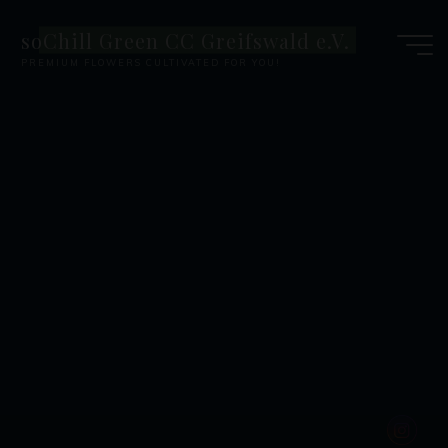
Zum
soChill Green CC Greifswald e.V.
Inhalt
PREMIUM FLOWERS CULTIVATED FOR YOU!
springen