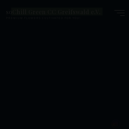
Zum
soChill Green CC Greifswald e.V.
Inhalt
PREMIUM FLOWERS CULTIVATED FOR YOU!
springen