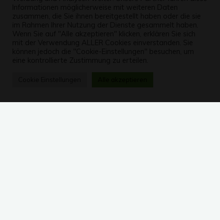
Informationen möglicherweise mit weiteren Daten
zusammen, die Sie ihnen bereitgestellt haben oder die sie
im Rahmen Ihrer Nutzung der Dienste gesammelt haben.
Wenn Sie auf "Alle akzeptieren" klicken, erklären Sie sich
mit der Verwendung ALLER Cookies einverstanden. Sie
können jedoch die "Cookie-Einstellungen" besuchen, um
eine kontrollierte Zustimmung zu erteilen.
Cookie Einstellungen
Alle akzeptieren
Während Deutschland noch diskutiert, ist die Schweiz
bereits auf dem Weg zur Legalisierung von Cannabis. Der
Jugendschutz könne so besser gewährleistet werden. Die
ersten Projekte starten bald. Die Legalisierung von
Cannabis ist in der Schweiz bereits seit Längerem
mehrheitsfähig. Laut einer Umfrage vom Juli stimmen zwei
Drittel der Bevölkerung für die Liberalisierung von Cannabis
– bei strenger Kontrolle. Mitte Oktober hat die zuständige