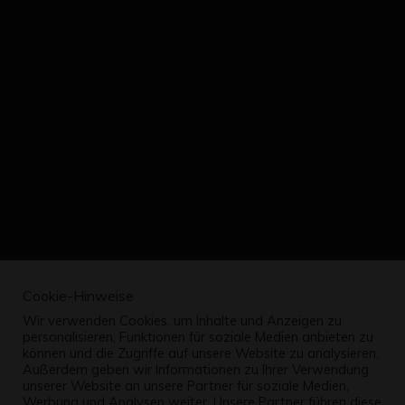
Cookie-Hinweise
Wir verwenden Cookies, um Inhalte und Anzeigen zu
personalisieren, Funktionen für soziale Medien anbieten zu
können und die Zugriffe auf unsere Website zu analysieren.
Außerdem geben wir Informationen zu Ihrer Verwendung
unserer Website an unsere Partner für soziale Medien,
Werbung und Analysen weiter. Unsere Partner führen diese