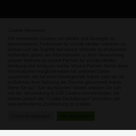
Cookie-Hinweise
Wir verwenden Cookies, um Inhalte und Anzeigen zu
personalisieren, Funktionen für soziale Medien anbieten zu
können und die Zugriffe auf unsere Website zu analysieren.
Außerdem geben wir Informationen zu Ihrer Verwendung
unserer Website an unsere Partner für soziale Medien,
Werbung und Analysen weiter. Unsere Partner führen diese
Informationen möglicherweise mit weiteren Daten
zusammen, die Sie ihnen bereitgestellt haben oder die sie
im Rahmen Ihrer Nutzung der Dienste gesammelt haben.
Wenn Sie auf "Alle akzeptieren" klicken, erklären Sie sich
mit der Verwendung ALLER Cookies einverstanden. Sie
können jedoch die "Cookie-Einstellungen" besuchen, um
eine kontrollierte Zustimmung zu erteilen.
Cookie Einstellungen
Alle akzeptieren