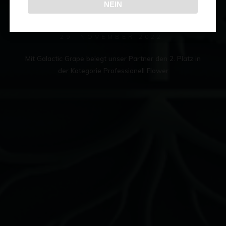
NEIN
C
u
p
T
e
n
e
r
i
f
e
29. NOVEMBER 2022
Mit Galactic Grape belegt unser Partner den 2. Platz in
der Kategorie Professionell Flower