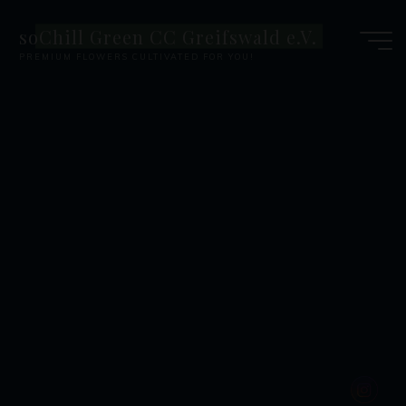
Zum
soChill Green CC Greifswald e.V.
Inhalt
PREMIUM FLOWERS CULTIVATED FOR YOU!
springen