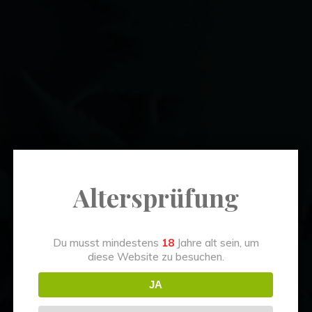
Altersprüfung
soChill News
Du musst mindestens
18
Jahre alt sein, um
diese Website zu besuchen.
U
n
i
v
e
r
s
e
o
f
S
e
e
d
w
i
r
d
JA
2
.
b
e
i
m
C
a
n
n
a
s
s
e
u
r